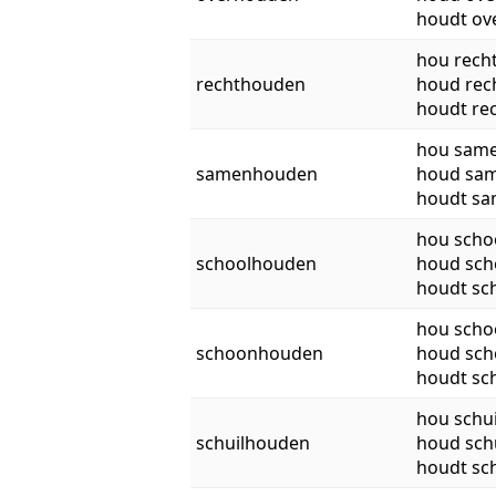
houdt ov
hou rech
rechthouden
houd rec
houdt re
hou sam
samenhouden
houd sa
houdt s
hou scho
schoolhouden
houd sch
houdt sc
hou scho
schoonhouden
houd sc
houdt sc
hou schui
schuilhouden
houd schu
houdt sch