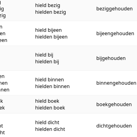
g
hield bezig
ig
beziggehouden
hielden bezig
zig
n
hield bijeen
een
bijeengehouden
hielden bijeen
een
hield bij
bijgehouden
hielden bij
en
hield binnen
nen
binnengehouden
hielden binnen
nnen
ek
hield boek
boekgehouden
ek
hielden boek
hield dicht
ht
dichtgehouden
hielden dicht
ht