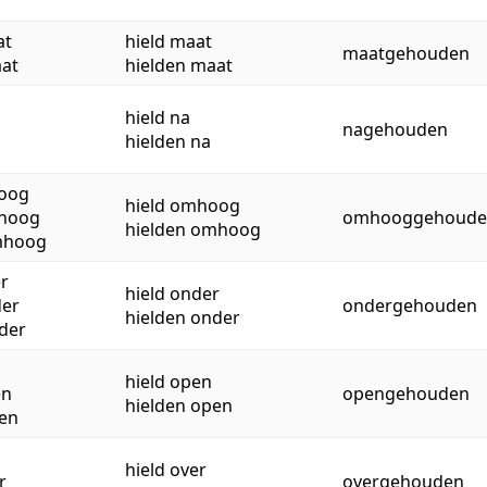
at
hield maat
maatgehouden
at
hielden maat
hield na
nagehouden
hielden na
oog
hield omhoog
hoog
omhooggehoude
hielden omhoog
mhoog
r
hield onder
er
ondergehouden
hielden onder
der
n
hield open
en
opengehouden
hielden open
en
hield over
r
overgehouden