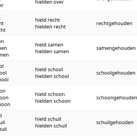
hielden over
er
t
hield recht
ht
rechtgehouden
hielden recht
cht
en
hield samen
men
samengehouden
hielden samen
amen
ol
hield school
ool
schoolgehouden
hielden school
hool
on
hield schoon
hoon
schoongehoude
hielden schoon
hoon
l
hield schuil
il
schuilgehouden
hielden schuil
uil