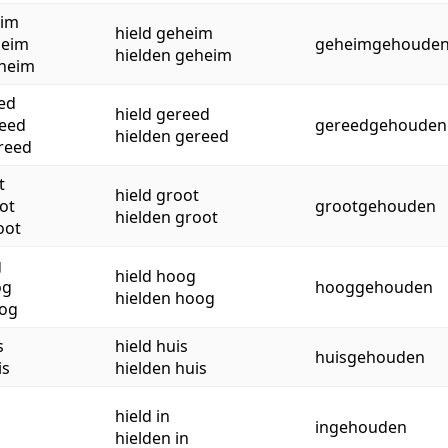
eim
hield geheim
heim
geheimgehoude
hielden geheim
heim
ed
hield gereed
eed
gereedgehouden
hielden gereed
reed
t
hield groot
ot
grootgehouden
hielden groot
oot
g
hield hoog
og
hooggehouden
hielden hoog
og
s
hield huis
huisgehouden
is
hielden huis
hield in
ingehouden
hielden in