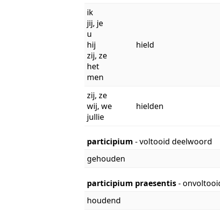
ik
jij, je
u
hij
hield
zij, ze
het
men
zij, ze
wij, we
hielden
jullie
participium
- voltooid deelwoord
gehouden
participium praesentis
- onvoltoo
houdend