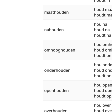
houdt in
houd ma
maathouden
houdt ma
hou na
nahouden
houd na
houdt na
hou omh
omhooghouden
houd om
houdt o
hou onde
onderhouden
houd ond
houdt on
hou ope
openhouden
houd op
houdt op
hou over
overhouden
houd ove