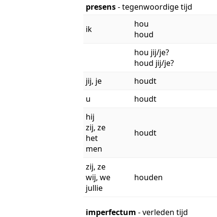
presens
- tegenwoordige tijd
hou
ik
houd
hou jij/je?
houd jij/je?
jij, je
houdt
u
houdt
hij
zij, ze
houdt
het
men
zij, ze
wij, we
houden
jullie
imperfectum
- verleden tijd