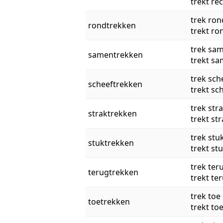
trekt re
trek ron
rondtrekken
trekt ro
trek sa
samentrekken
trekt s
trek sch
scheeftrekken
trekt sc
trek str
straktrekken
trekt st
trek stu
stuktrekken
trekt st
trek ter
terugtrekken
trekt te
trek toe
toetrekken
trekt to