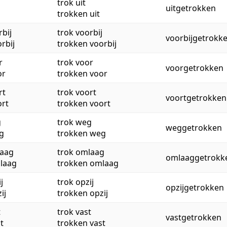
trok uit
uitgetrokken
trokken uit
rbij
trok voorbij
voorbijgetrokk
orbij
trokken voorbij
r
trok voor
voorgetrokken
or
trokken voor
rt
trok voort
voortgetrokken
ort
trokken voort
g
trok weg
weggetrokken
g
trokken weg
laag
trok omlaag
omlaaggetrokk
mlaag
trokken omlaag
j
trok opzij
opzijgetrokken
ij
trokken opzij
t
trok vast
vastgetrokken
t
trokken vast