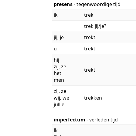
presens
- tegenwoordige tijd
ik
trek
trek jij/je?
jij, je
trekt
u
trekt
hij
zij, ze
trekt
het
men
zij, ze
wij, we
trekken
jullie
imperfectum
- verleden tijd
ik