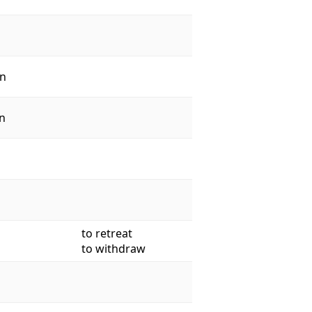
n
n
to retreat
to withdraw