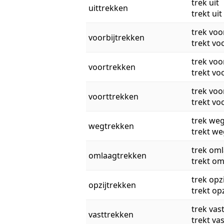
trek uit
uittrekken
trekt uit
trek voo
voorbijtrekken
trekt vo
trek voo
voortrekken
trekt vo
trek voo
voorttrekken
trekt vo
trek we
wegtrekken
trekt we
trek om
omlaagtrekken
trekt o
trek opzi
opzijtrekken
trekt opz
trek vas
vasttrekken
trekt vas