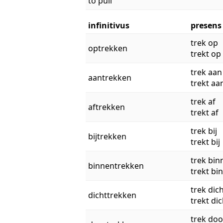
to pull
infinitivus
presens
trek op
optrekken
trekt op
trek aan
aantrekken
trekt aa
trek af
aftrekken
trekt af
trek bij
bijtrekken
trekt bij
trek bin
binnentrekken
trekt bi
trek dic
dichttrekken
trekt dic
trek doo