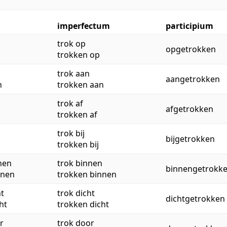
imperfectum
participium
trok op
opgetrokken
trokken op
trok aan
aangetrokken
n
trokken aan
trok af
afgetrokken
trokken af
trok bij
bijgetrokken
trokken bij
nen
trok binnen
binnengetrokk
nnen
trokken binnen
ht
trok dicht
dichtgetrokken
ht
trokken dicht
r
trok door