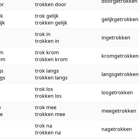
doorgetrokken
or
trokken door
jk
trok gelijk
gelijkgetrokken
ijk
trokken gelijk
trok in
ingetrokken
trokken in
om
trok krom
kromgetrokken
rom
trokken krom
gs
trok langs
langsgetrokken
ngs
trokken langs
trok los
losgetrokken
trokken los
e
trok mee
meegetrokken
ee
trokken mee
trok na
nagetrokken
trokken na