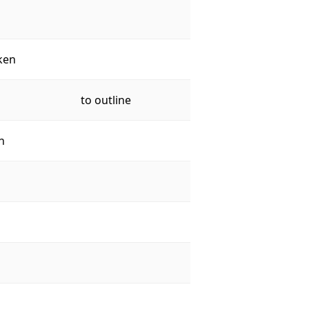
ken
to outline
n