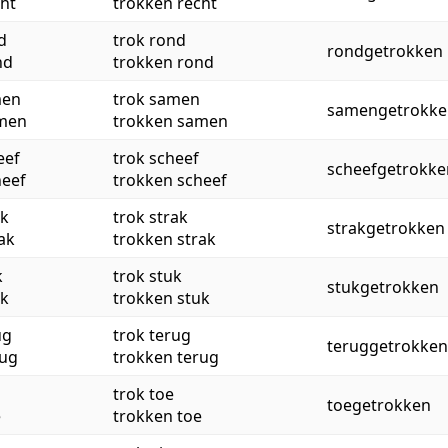
cht
trokken recht
d
trok rond
rondgetrokken
nd
trokken rond
men
trok samen
samengetrokke
amen
trokken samen
eef
trok scheef
scheefgetrokke
heef
trokken scheef
ak
trok strak
strakgetrokken
rak
trokken strak
k
trok stuk
stukgetrokken
uk
trokken stuk
ug
trok terug
teruggetrokken
rug
trokken terug
trok toe
toegetrokken
e
trokken toe