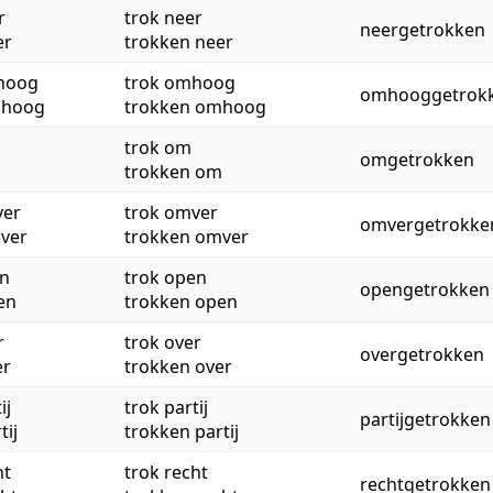
r
trok neer
neergetrokken
er
trokken neer
hoog
trok omhoog
omhooggetrok
mhoog
trokken omhoog
trok om
omgetrokken
m
trokken om
ver
trok omver
omvergetrokke
mver
trokken omver
en
trok open
opengetrokken
en
trokken open
r
trok over
overgetrokken
er
trokken over
ij
trok partij
partijgetrokken
tij
trokken partij
ht
trok recht
rechtgetrokken