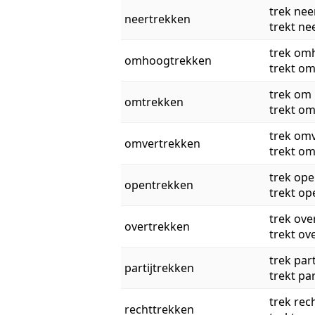
trek nee
neertrekken
trekt ne
trek om
omhoogtrekken
trekt o
trek om
omtrekken
trekt o
trek om
omvertrekken
trekt o
trek op
opentrekken
trekt op
trek ove
overtrekken
trekt ov
trek part
partijtrekken
trekt par
trek rec
rechttrekken