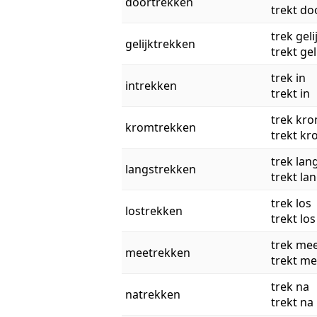
doortrekken
trekt do
trek geli
gelijktrekken
trekt gel
trek in
intrekken
trekt in
trek kr
kromtrekken
trekt k
trek lan
langstrekken
trekt la
trek los
lostrekken
trekt los
trek me
meetrekken
trekt m
trek na
natrekken
trekt na