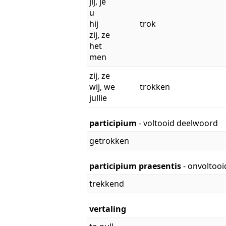
jij, je
u
hij
trok
zij, ze
het
men
zij, ze
wij, we
trokken
jullie
participium
- voltooid deelwoord
getrokken
participium praesentis
- onvoltoo
trekkend
vertaling