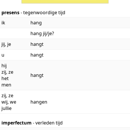
presens
- tegenwoordige tijd
ik
hang
hang jij/je?
jij, je
hangt
u
hangt
hij
zij, ze
hangt
het
men
zij, ze
wij, we
hangen
jullie
imperfectum
- verleden tijd