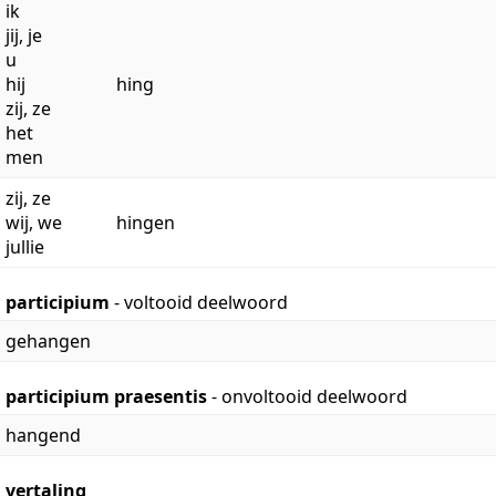
ik
jij, je
u
hij
hing
zij, ze
het
men
zij, ze
wij, we
hingen
jullie
participium
- voltooid deelwoord
gehangen
participium praesentis
- onvoltooid deelwoord
hangend
vertaling