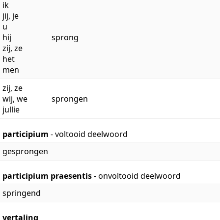
ik
jij, je
u
hij
sprong
zij, ze
het
men
zij, ze
wij, we
sprongen
jullie
participium
- voltooid deelwoord
gesprongen
participium praesentis
- onvoltooid deelwoord
springend
vertaling