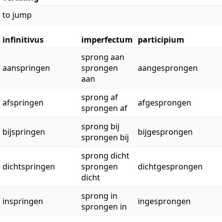
to jump
infinitivus
imperfectum
participium
sprong aan
aanspringen
sprongen
aangesprongen
aan
sprong af
afspringen
afgesprongen
sprongen af
sprong bij
bijspringen
bijgesprongen
sprongen bij
sprong dicht
dichtspringen
sprongen
dichtgesprongen
dicht
sprong in
inspringen
ingesprongen
sprongen in