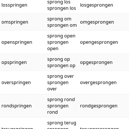
sprong los
losspringen
losgesprongen
sprongen los
sprong om
omspringen
omgesprongen
sprongen om
sprong open
openspringen
sprongen
opengesprongen
open
sprong op
opspringen
opgesprongen
sprongen op
sprong over
overspringen
sprongen
overgesprongen
over
sprong rond
rondspringen
sprongen
rondgesprongen
rond
sprong terug
terugspringen
sprongen
teruggesprongen