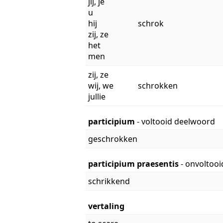
jij, je
u
hij
schrok
zij, ze
het
men
zij, ze
wij, we
schrokken
jullie
participium
- voltooid deelwoord
geschrokken
participium praesentis
- onvoltoo
schrikkend
vertaling