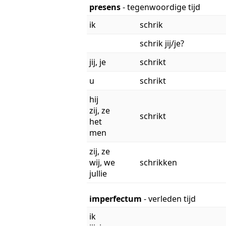
presens
- tegenwoordige tijd
ik
schrik
schrik jij/je?
jij, je
schrikt
u
schrikt
hij
zij, ze
schrikt
het
men
zij, ze
wij, we
schrikken
jullie
imperfectum
- verleden tijd
ik