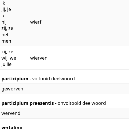
ik
jij, je
u
hij
wierf
zij, ze
het
men
zij, ze
wij, we
wierven
jullie
participium
- voltooid deelwoord
geworven
participium praesentis
- onvoltooid deelwoord
wervend
vertaling