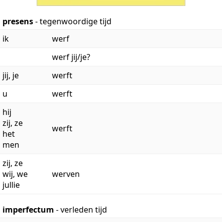
presens
- tegenwoordige tijd
ik
werf
werf jij/je?
jij, je
werft
u
werft
hij
zij, ze
werft
het
men
zij, ze
wij, we
werven
jullie
imperfectum
- verleden tijd