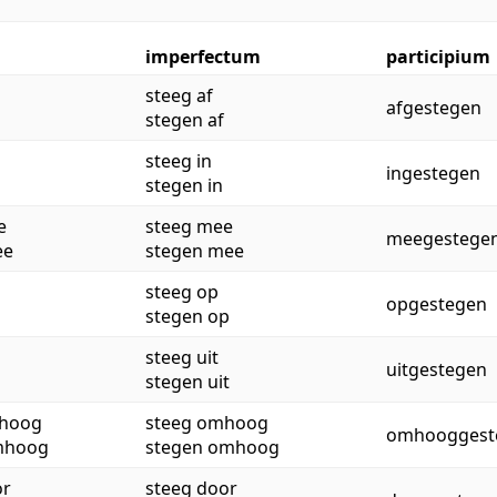
imperfectum
participium
steeg af
afgestegen
stegen af
steeg in
ingestegen
stegen in
e
steeg mee
meegestege
ee
stegen mee
steeg op
opgestegen
stegen op
steeg uit
uitgestegen
stegen uit
mhoog
steeg omhoog
omhooggest
omhoog
stegen omhoog
or
steeg door