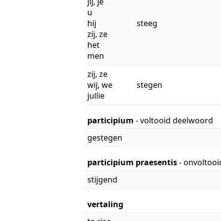
jij, je
u
hij
steeg
zij, ze
het
men
zij, ze
wij, we
stegen
jullie
participium
- voltooid deelwoord
gestegen
participium praesentis
- onvoltoo
stijgend
vertaling