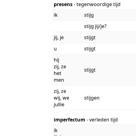
presens
- tegenwoordige tijd
ik
stijg
stijg jij/je?
jij, je
stijgt
u
stijgt
hij
zij, ze
stijgt
het
men
zij, ze
wij, we
stijgen
jullie
imperfectum
- verleden tijd
ik