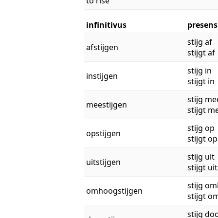
to rise
infinitivus
presens
stijg af
afstijgen
stijgt af
stijg in
instijgen
stijgt in
stijg me
meestijgen
stijgt m
stijg op
opstijgen
stijgt op
stijg uit
uitstijgen
stijgt uit
stijg o
omhoogstijgen
stijgt 
stijg do