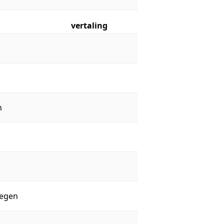
vertaling
n
egen