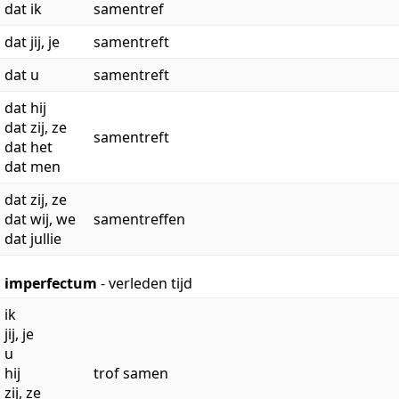
dat ik
samentref
dat jij, je
samentreft
dat u
samentreft
dat hij
dat zij, ze
samentreft
dat het
dat men
dat zij, ze
dat wij, we
samentreffen
dat jullie
imperfectum
- verleden tijd
ik
jij, je
u
hij
trof samen
zij, ze