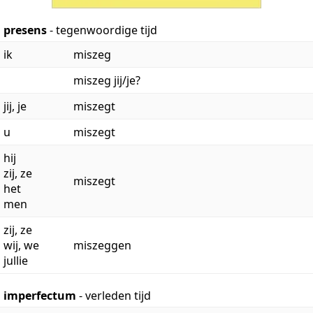
presens
- tegenwoordige tijd
ik
miszeg
miszeg jij/je?
jij, je
miszegt
u
miszegt
hij
zij, ze
miszegt
het
men
zij, ze
wij, we
miszeggen
jullie
imperfectum
- verleden tijd