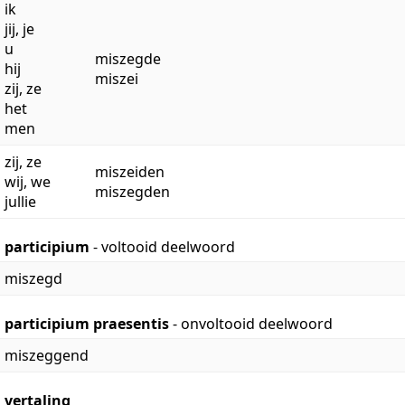
ik
jij, je
u
miszegde
hij
miszei
zij, ze
het
men
zij, ze
miszeiden
wij, we
miszegden
jullie
participium
- voltooid deelwoord
miszegd
participium praesentis
- onvoltooid deelwoord
miszeggend
vertaling