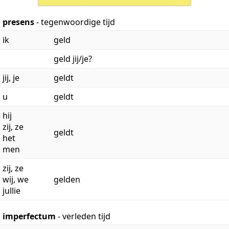
presens
- tegenwoordige tijd
ik
geld
geld jij/je?
jij, je
geldt
u
geldt
hij
zij, ze
geldt
het
men
zij, ze
wij, we
gelden
jullie
imperfectum
- verleden tijd