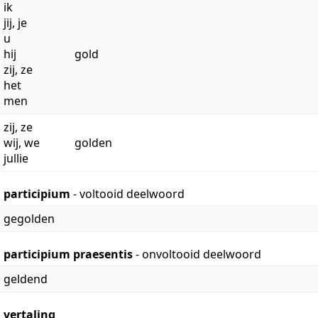
ik
jij, je
u
hij
gold
zij, ze
het
men
zij, ze
wij, we
golden
jullie
participium
- voltooid deelwoord
gegolden
participium praesentis
- onvoltooid deelwoord
geldend
vertaling