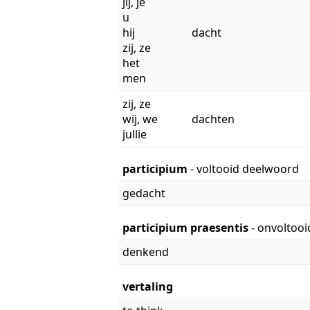
jij, je
u
hij
dacht
zij, ze
het
men
zij, ze
wij, we
dachten
jullie
participium
- voltooid deelwoord
gedacht
participium praesentis
- onvoltoo
denkend
vertaling