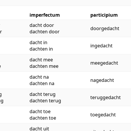
imperfectum
participium
r
dacht door
doorgedacht
r
dachten door
dacht in
ingedacht
dachten in
dacht mee
meegedacht
e
dachten mee
dacht na
nagedacht
dachten na
g
dacht terug
teruggedacht
ug
dachten terug
dacht toe
toegedacht
dachten toe
dacht uit