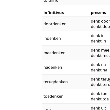
to think
infinitivus
presens
denk doo
doordenken
denkt doo
denk in
indenken
denkt in
denk mee
meedenken
denkt me
denk na
nadenken
denkt na
denk teru
terugdenken
denkt ter
denk toe
toedenken
denkt toe
denk uit