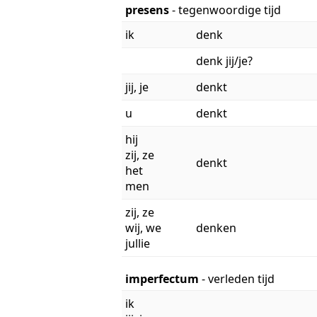
presens
- tegenwoordige tijd
ik
denk
denk jij/je?
jij, je
denkt
u
denkt
hij
zij, ze
denkt
het
men
zij, ze
wij, we
denken
jullie
imperfectum
- verleden tijd
ik