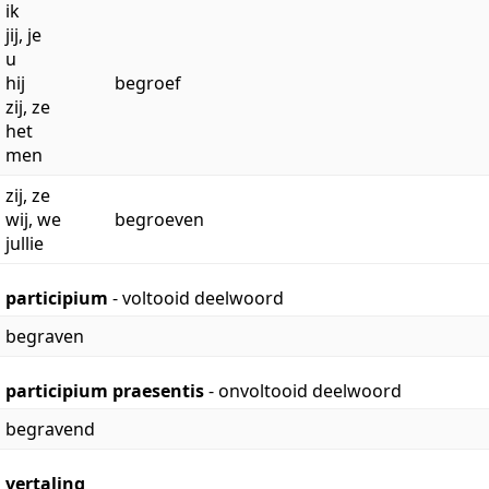
ik
jij, je
u
hij
begroef
zij, ze
het
men
zij, ze
wij, we
begroeven
jullie
participium
- voltooid deelwoord
begraven
participium praesentis
- onvoltooid deelwoord
begravend
vertaling