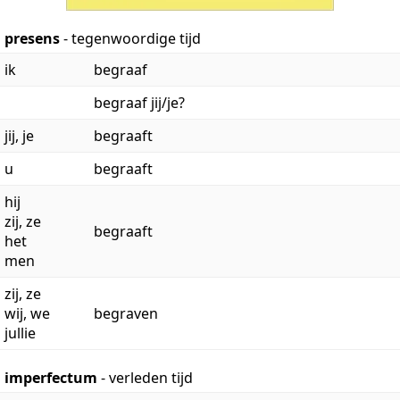
presens
- tegenwoordige tijd
ik
begraaf
begraaf jij/je?
jij, je
begraaft
u
begraaft
hij
zij, ze
begraaft
het
men
zij, ze
wij, we
begraven
jullie
imperfectum
- verleden tijd