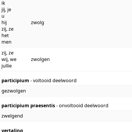
ik
jij, je
u
hij
zwolg
zij, ze
het
men
zij, ze
wij, we
zwolgen
jullie
participium
- voltooid deelwoord
gezwolgen
participium praesentis
- onvoltooid deelwoord
zwelgend
vertaling