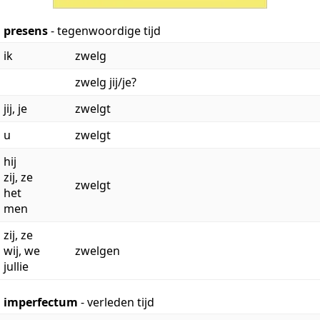
presens
- tegenwoordige tijd
ik
zwelg
zwelg jij/je?
jij, je
zwelgt
u
zwelgt
hij
zij, ze
zwelgt
het
men
zij, ze
wij, we
zwelgen
jullie
imperfectum
- verleden tijd