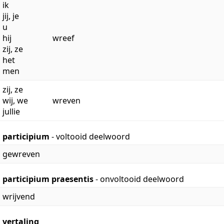
ik
jij, je
u
hij
wreef
zij, ze
het
men
zij, ze
wij, we
wreven
jullie
participium
- voltooid deelwoord
gewreven
participium praesentis
- onvoltooid deelwoord
wrijvend
vertaling