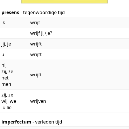
presens
- tegenwoordige tijd
ik
wrijf
wrijf jij/je?
jij, je
wrijft
u
wrijft
hij
zij, ze
wrijft
het
men
zij, ze
wij, we
wrijven
jullie
imperfectum
- verleden tijd