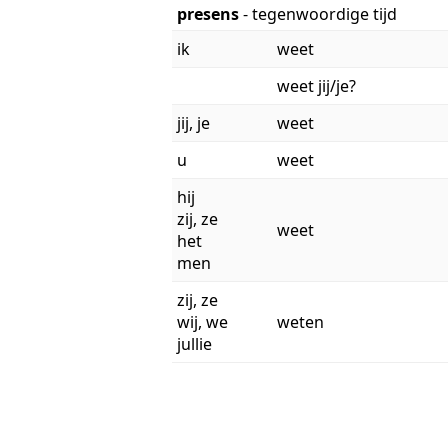
presens
- tegenwoordige tijd
ik
weet
weet jij/je?
jij, je
weet
u
weet
hij
zij, ze
weet
het
men
zij, ze
wij, we
weten
jullie