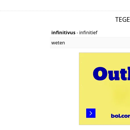
TEG
infinitivus
- infinitief
weten