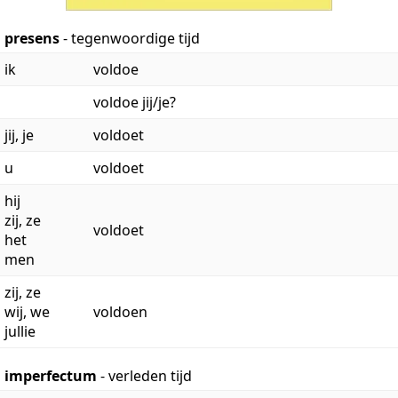
presens
- tegenwoordige tijd
ik
voldoe
voldoe jij/je?
jij, je
voldoet
u
voldoet
hij
zij, ze
voldoet
het
men
zij, ze
wij, we
voldoen
jullie
imperfectum
- verleden tijd