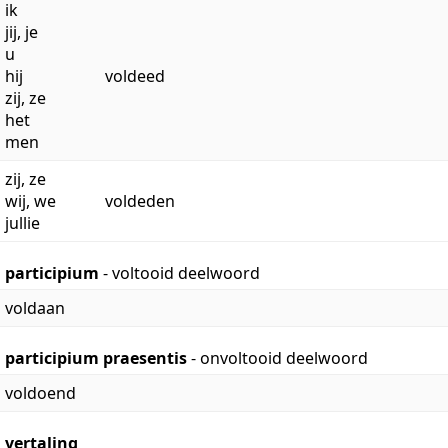
ik
jij, je
u
hij
voldeed
zij, ze
het
men
zij, ze
wij, we
voldeden
jullie
participium
- voltooid deelwoord
voldaan
participium praesentis
- onvoltooid deelwoord
voldoend
vertaling