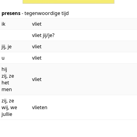
presens
- tegenwoordige tijd
ik
vliet
vliet jij/je?
jij, je
vliet
u
vliet
hij
zij, ze
vliet
het
men
zij, ze
wij, we
vlieten
jullie