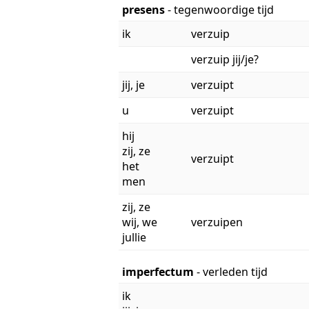
presens
- tegenwoordige tijd
ik
verzuip
verzuip jij/je?
jij, je
verzuipt
u
verzuipt
hij
zij, ze
verzuipt
het
men
zij, ze
wij, we
verzuipen
jullie
imperfectum
- verleden tijd
ik