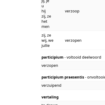
jij, je
u
hij
verzoop
zij, ze
het
men
zij, ze
wij, we
verzopen
jullie
participium
- voltooid deelwoord
verzopen
participium praesentis
- onvoltoo
verzuipend
vertaling