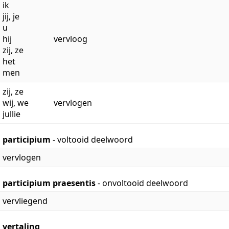
ik
jij, je
u
hij
vervloog
zij, ze
het
men
zij, ze
wij, we
vervlogen
jullie
participium
- voltooid deelwoord
vervlogen
participium praesentis
- onvoltooid deelwoord
vervliegend
vertaling