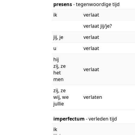
presens
- tegenwoordige tijd
ik
verlaat
verlaat jij/je?
jij, je
verlaat
u
verlaat
hij
zij, ze
verlaat
het
men
zij, ze
wij, we
verlaten
jullie
imperfectum
- verleden tijd
ik