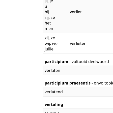
jij, je
u
hij
verliet
zij, ze
het
men
zij, ze
wij, we
verlieten
jullie
participium
- voltooid deelwoord
verlaten
participium praesentis
- onvoltoo
verlatend
vertaling