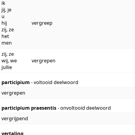
ik
jij, je
u
hij
vergreep
zij, ze
het
men
zij, ze
wij, we
vergrepen
jullie
participium
- voltooid deelwoord
vergrepen
participium praesentis
- onvoltooid deelwoord
vergrijpend
vertaling