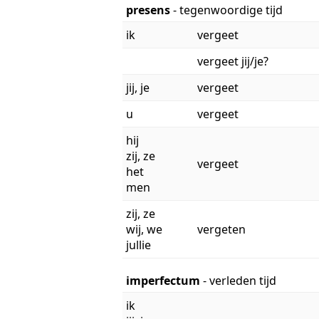
presens
- tegenwoordige tijd
ik
vergeet
vergeet jij/je?
jij, je
vergeet
u
vergeet
hij
zij, ze
vergeet
het
men
zij, ze
wij, we
vergeten
jullie
imperfectum
- verleden tijd
ik