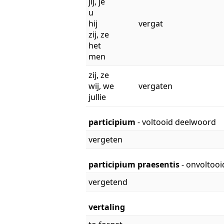
jij, je
u
hij
vergat
zij, ze
het
men
zij, ze
wij, we
vergaten
jullie
participium
- voltooid deelwoord
vergeten
participium praesentis
- onvoltoo
vergetend
vertaling