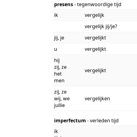
presens
- tegenwoordige tijd
ik
vergelijk
vergelijk jij/je?
jij, je
vergelijkt
u
vergelijkt
hij
zij, ze
vergelijkt
het
men
zij, ze
wij, we
vergelijken
jullie
imperfectum
- verleden tijd
ik