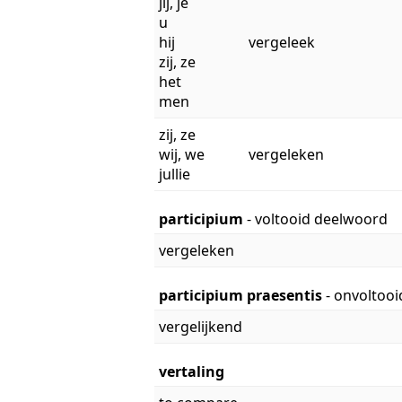
jij, je
u
hij
vergeleek
zij, ze
het
men
zij, ze
wij, we
vergeleken
jullie
participium
- voltooid deelwoord
vergeleken
participium praesentis
- onvoltoo
vergelijkend
vertaling