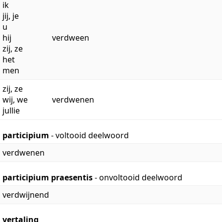
ik
jij, je
u
hij
verdween
zij, ze
het
men
zij, ze
wij, we
verdwenen
jullie
participium
- voltooid deelwoord
verdwenen
participium praesentis
- onvoltooid deelwoord
verdwijnend
vertaling