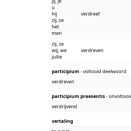
jij, je
u
hij
verdreef
zij, ze
het
men
zij, ze
wij, we
verdreven
jullie
participium
- voltooid deelwoord
verdreven
participium praesentis
- onvoltoo
verdrijvend
vertaling