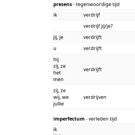
presens
- tegenwoordige tijd
ik
verdrijf
verdrijf jij/je?
jij, je
verdrijft
u
verdrijft
hij
zij, ze
verdrijft
het
men
zij, ze
wij, we
verdrijven
jullie
imperfectum
- verleden tijd
ik