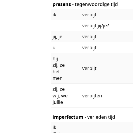
presens
- tegenwoordige tijd
ik
verbijt
verbijt jij/je?
jij, je
verbijt
u
verbijt
hij
zij, ze
verbijt
het
men
zij, ze
wij, we
verbijten
jullie
imperfectum
- verleden tijd
ik