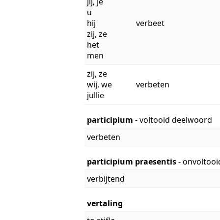
jij, je
u
hij
verbeet
zij, ze
het
men
zij, ze
wij, we
verbeten
jullie
participium
- voltooid deelwoord
verbeten
participium praesentis
- onvoltoo
verbijtend
vertaling