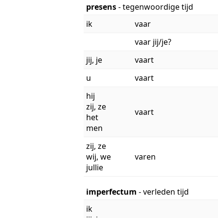
presens
- tegenwoordige tijd
ik
vaar
vaar jij/je?
jij, je
vaart
u
vaart
hij
zij, ze
vaart
het
men
zij, ze
wij, we
varen
jullie
imperfectum
- verleden tijd
ik