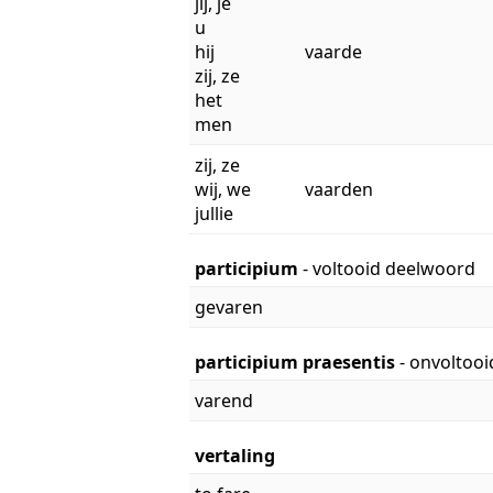
jij, je
u
hij
vaarde
zij, ze
het
men
zij, ze
wij, we
vaarden
jullie
participium
- voltooid deelwoord
gevaren
participium praesentis
- onvoltoo
varend
vertaling