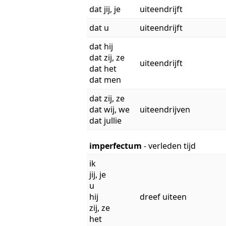
dat jij, je
uiteendrijft
dat u
uiteendrijft
dat hij
dat zij, ze
uiteendrijft
dat het
dat men
dat zij, ze
dat wij, we
uiteendrijven
dat jullie
imperfectum
- verleden tijd
ik
jij, je
u
hij
dreef uiteen
zij, ze
het