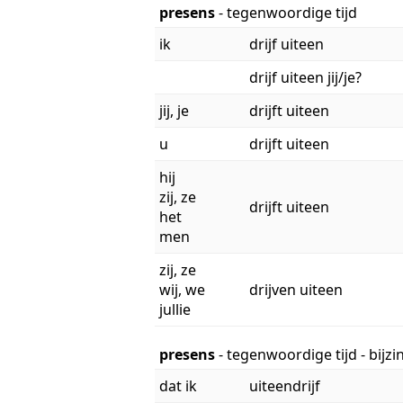
presens
- tegenwoordige tijd
ik
drijf uiteen
drijf uiteen jij/je?
jij, je
drijft uiteen
u
drijft uiteen
hij
zij, ze
drijft uiteen
het
men
zij, ze
wij, we
drijven uiteen
jullie
presens
- tegenwoordige tijd - bijz
dat ik
uiteendrijf