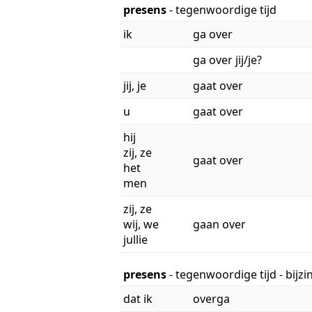
presens
- tegenwoordige tijd
ik
ga over
ga over jij/je?
jij, je
gaat over
u
gaat over
hij
zij, ze
gaat over
het
men
zij, ze
wij, we
gaan over
jullie
presens
- tegenwoordige tijd - bijz
dat ik
overga