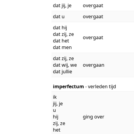
dat jij, je
overgaat
dat u
overgaat
dat hij
dat zij, ze
overgaat
dat het
dat men
dat zij, ze
dat wij, we
overgaan
dat jullie
imperfectum
- verleden tijd
ik
jij, je
u
hij
ging over
zij, ze
het