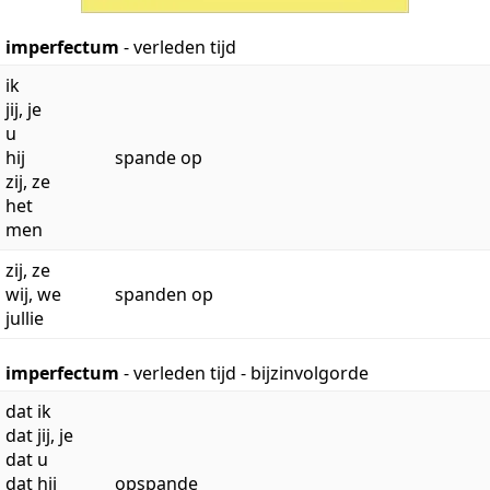
imperfectum
- verleden tijd
ik
jij, je
u
hij
spande op
zij, ze
het
men
zij, ze
wij, we
spanden op
jullie
imperfectum
- verleden tijd - bijzinvolgorde
dat ik
dat jij, je
dat u
dat hij
opspande