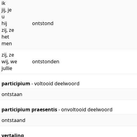
ik
jij, je
u
hij
ontstond
zij, ze
het
men
zij, ze
wij, we
ontstonden
jullie
participium
- voltooid deelwoord
ontstaan
participium praesentis
- onvoltooid deelwoord
ontstaand
vertaling