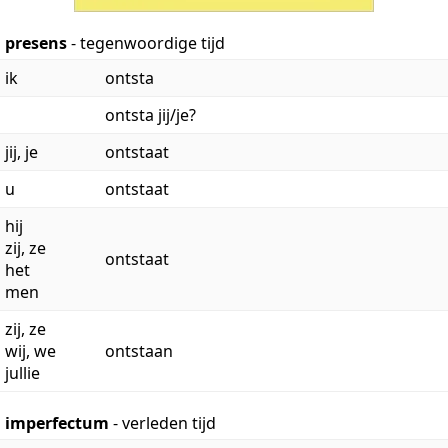
presens
- tegenwoordige tijd
ik
ontsta
ontsta jij/je?
jij, je
ontstaat
u
ontstaat
hij
zij, ze
ontstaat
het
men
zij, ze
wij, we
ontstaan
jullie
imperfectum
- verleden tijd