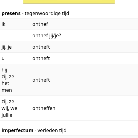
presens
- tegenwoordige tijd
ik
onthef
onthef jij/je?
jij, je
ontheft
u
ontheft
hij
zij, ze
ontheft
het
men
zij, ze
wij, we
ontheffen
jullie
imperfectum
- verleden tijd