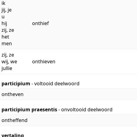
ik
jij, je
u
hij
onthief
zij, ze
het
men
zij, ze
wij, we
onthieven
jullie
participium
- voltooid deelwoord
ontheven
participium praesentis
- onvoltooid deelwoord
ontheffend
vertaling