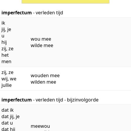
imperfectum
- verleden tijd
ik
jij, je
u
wou mee
hij
wilde mee
zij, ze
het
men
zij, ze
wouden mee
wij, we
wilden mee
jullie
imperfectum
- verleden tijd - bijzinvolgorde
dat ik
dat jij, je
dat u
meewou
dat hij