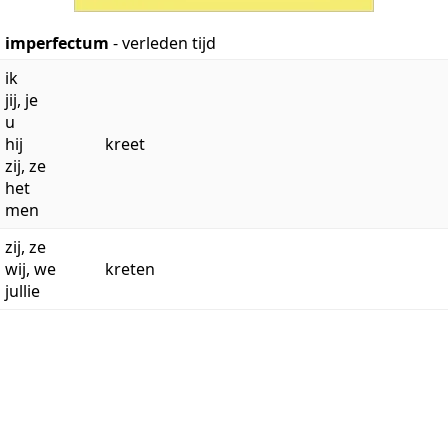
imperfectum
- verleden tijd
ik
jij, je
u
hij
kreet
zij, ze
het
men
zij, ze
wij, we
kreten
jullie