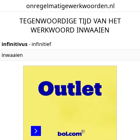
onregelmatige
werkwoorden
.nl
TEGENWOORDIGE TIJD VAN HET
WERKWOORD INWAAIEN
infinitivus
- infinitief
inwaaien