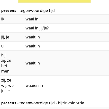
presens
- tegenwoordige tijd
ik
waai in
waai in jij/je?
jij, je
waait in
u
waait in
hij
zij, ze
waait in
het
men
zij, ze
wij, we
waaien in
jullie
presens
- tegenwoordige tijd - bijzinvolgorde