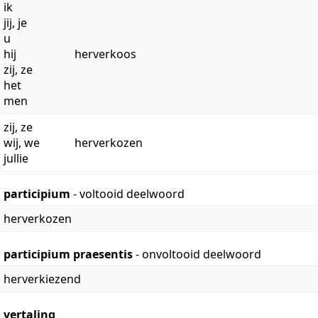
ik
jij, je
u
hij
herverkoos
zij, ze
het
men
zij, ze
wij, we
herverkozen
jullie
participium
- voltooid deelwoord
herverkozen
participium praesentis
- onvoltooid deelwoord
herverkiezend
vertaling