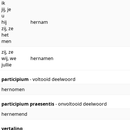
ik
jij, je
u
hij
hernam
zij, ze
het
men
zij, ze
wij, we
hernamen
jullie
participium
- voltooid deelwoord
hernomen
participium praesentis
- onvoltooid deelwoord
hernemend
vertaling