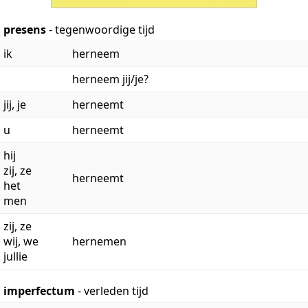
presens
- tegenwoordige tijd
ik
herneem
herneem jij/je?
jij, je
herneemt
u
herneemt
hij
zij, ze
herneemt
het
men
zij, ze
wij, we
hernemen
jullie
imperfectum
- verleden tijd