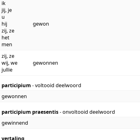
ik
jij, je
u
hij
gewon
zij, ze
het
men
zij, ze
wij, we
gewonnen
jullie
participium
- voltooid deelwoord
gewonnen
participium praesentis
- onvoltooid deelwoord
gewinnend
vertaling