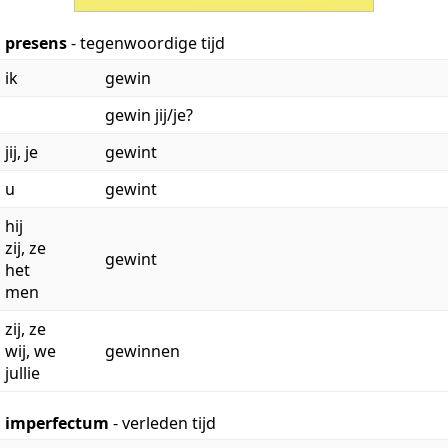
presens
- tegenwoordige tijd
ik
gewin
gewin jij/je?
jij, je
gewint
u
gewint
hij
zij, ze
gewint
het
men
zij, ze
wij, we
gewinnen
jullie
imperfectum
- verleden tijd