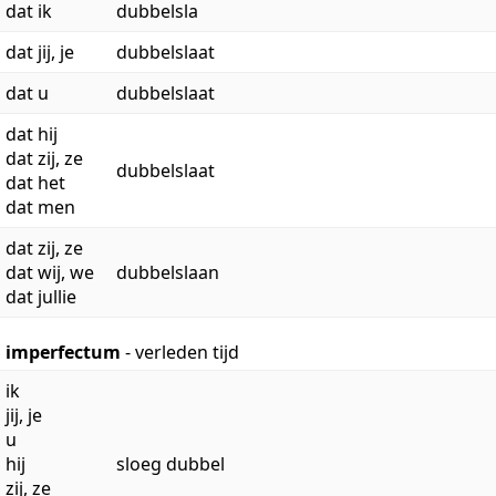
dat ik
dubbelsla
dat jij, je
dubbelslaat
dat u
dubbelslaat
dat hij
dat zij, ze
dubbelslaat
dat het
dat men
dat zij, ze
dat wij, we
dubbelslaan
dat jullie
imperfectum
- verleden tijd
ik
jij, je
u
hij
sloeg dubbel
zij, ze