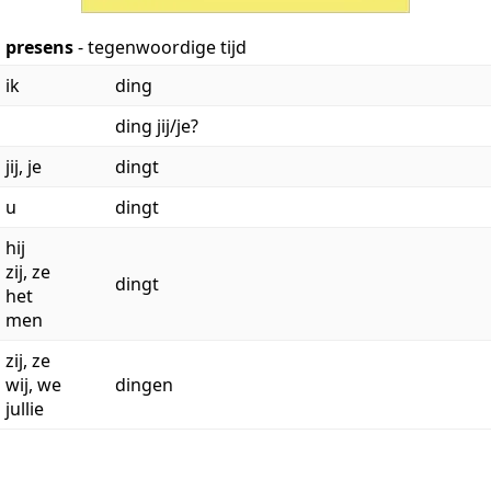
presens
- tegenwoordige tijd
ik
ding
ding jij/je?
jij, je
dingt
u
dingt
hij
zij, ze
dingt
het
men
zij, ze
wij, we
dingen
jullie