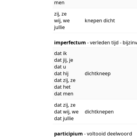
men
zij, ze
wij, we
knepen dicht
jullie
imperfectum
- verleden tijd - bijzi
dat ik
dat jij, je
dat u
dat hij
dichtkneep
dat zij, ze
dat het
dat men
dat zij, ze
dat wij, we
dichtknepen
dat jullie
participium
- voltooid deelwoord