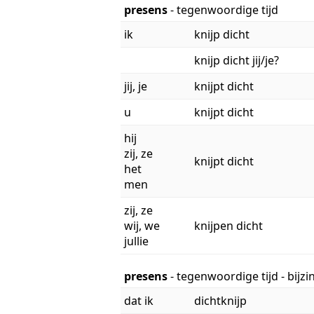
presens
- tegenwoordige tijd
ik
knijp dicht
knijp dicht jij/je?
jij, je
knijpt dicht
u
knijpt dicht
hij
zij, ze
knijpt dicht
het
men
zij, ze
wij, we
knijpen dicht
jullie
presens
- tegenwoordige tijd - bijz
dat ik
dichtknijp