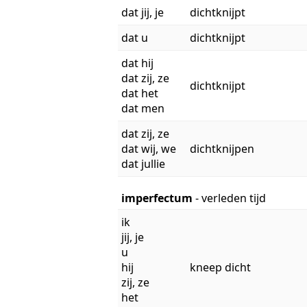
dat jij, je
dichtknijpt
dat u
dichtknijpt
dat hij
dat zij, ze
dichtknijpt
dat het
dat men
dat zij, ze
dat wij, we
dichtknijpen
dat jullie
imperfectum
- verleden tijd
ik
jij, je
u
hij
kneep dicht
zij, ze
het