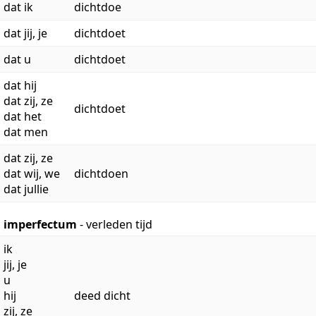
dat ik
dichtdoe
dat jij, je
dichtdoet
dat u
dichtdoet
dat hij
dat zij, ze
dichtdoet
dat het
dat men
dat zij, ze
dat wij, we
dichtdoen
dat jullie
imperfectum
- verleden tijd
ik
jij, je
u
hij
deed dicht
zij, ze