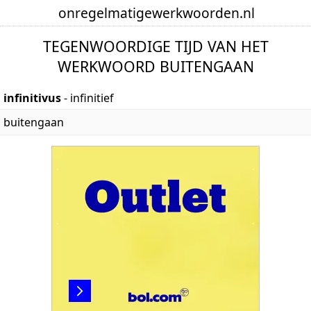
onregelmatige
werkwoorden
.nl
TEGENWOORDIGE TIJD VAN HET
WERKWOORD BUITENGAAN
infinitivus
- infinitief
buitengaan