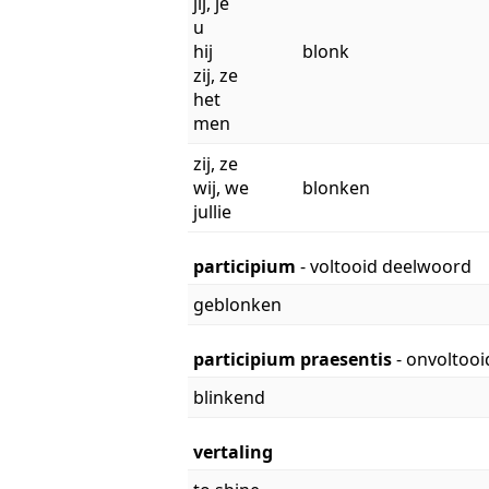
jij, je
u
hij
blonk
zij, ze
het
men
zij, ze
wij, we
blonken
jullie
participium
- voltooid deelwoord
geblonken
participium praesentis
- onvoltoo
blinkend
vertaling