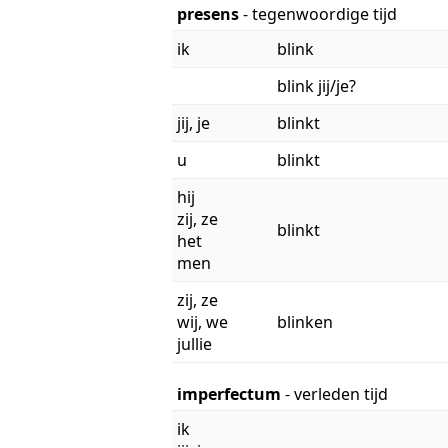
presens
- tegenwoordige tijd
ik
blink
blink jij/je?
jij, je
blinkt
u
blinkt
hij
zij, ze
blinkt
het
men
zij, ze
wij, we
blinken
jullie
imperfectum
- verleden tijd
ik