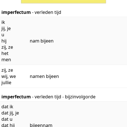
imperfectum
- verleden tijd
ik
jij, je
u
hij
nam bijeen
zij, ze
het
men
zij, ze
wij, we
namen bijeen
jullie
imperfectum
- verleden tijd - bijzinvolgorde
dat ik
dat jij, je
dat u
dat hij
bijeennam