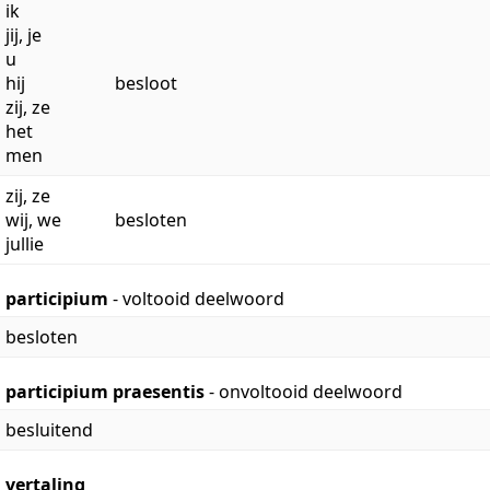
ik
jij, je
u
hij
besloot
zij, ze
het
men
zij, ze
wij, we
besloten
jullie
participium
- voltooid deelwoord
besloten
participium praesentis
- onvoltooid deelwoord
besluitend
vertaling