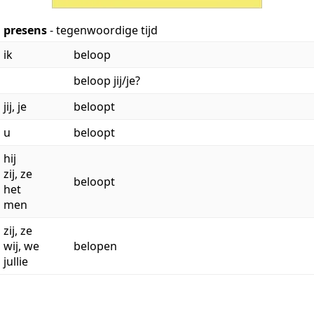
presens
- tegenwoordige tijd
ik
beloop
beloop jij/je?
jij, je
beloopt
u
beloopt
hij
zij, ze
beloopt
het
men
zij, ze
wij, we
belopen
jullie