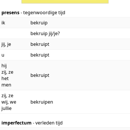
presens
- tegenwoordige tijd
ik
bekruip
bekruip jij/je?
jij, je
bekruipt
u
bekruipt
hij
zij, ze
bekruipt
het
men
zij, ze
wij, we
bekruipen
jullie
imperfectum
- verleden tijd