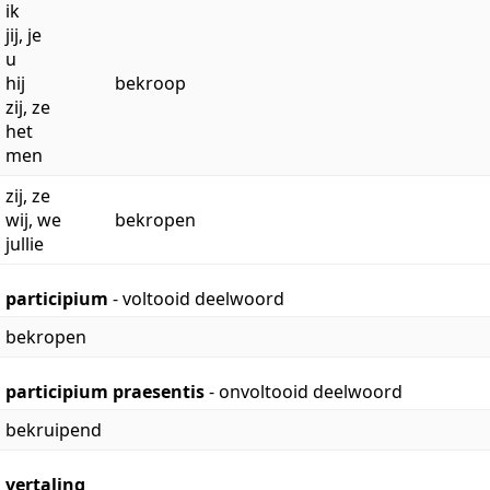
ik
jij, je
u
hij
bekroop
zij, ze
het
men
zij, ze
wij, we
bekropen
jullie
participium
- voltooid deelwoord
bekropen
participium praesentis
- onvoltooid deelwoord
bekruipend
vertaling