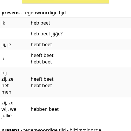
presens
- tegenwoordige tijd
ik
heb beet
heb beet jij/je?
jij, je
hebt beet
heeft beet
u
hebt beet
hij
zij, ze
heeft beet
het
hebt beet
men
zij, ze
wij, we
hebben beet
jullie
presens
- tegenwoordige tijd - bijzinvolgorde