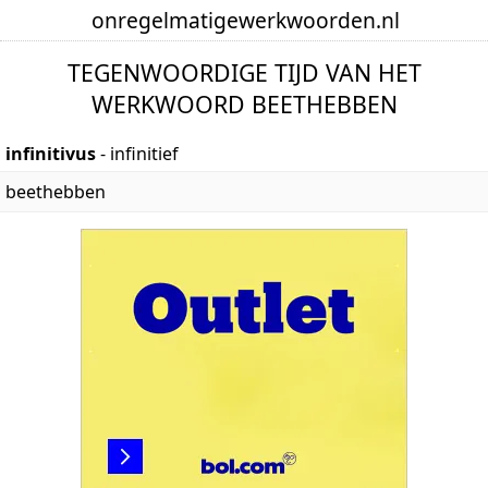
onregelmatige
werkwoorden
.nl
TEGENWOORDIGE TIJD VAN HET
WERKWOORD BEETHEBBEN
infinitivus
- infinitief
beethebben