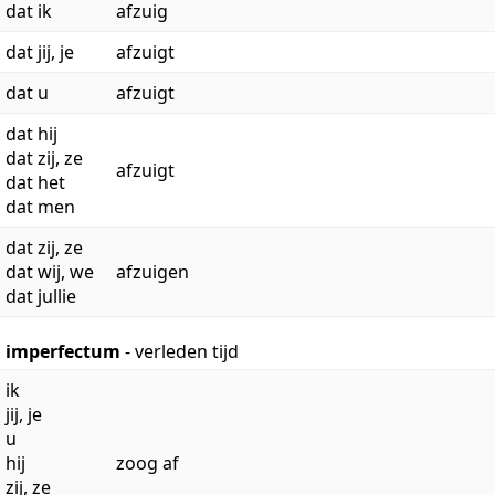
dat ik
afzuig
dat jij, je
afzuigt
dat u
afzuigt
dat hij
dat zij, ze
afzuigt
dat het
dat men
dat zij, ze
dat wij, we
afzuigen
dat jullie
imperfectum
- verleden tijd
ik
jij, je
u
hij
zoog af
zij, ze